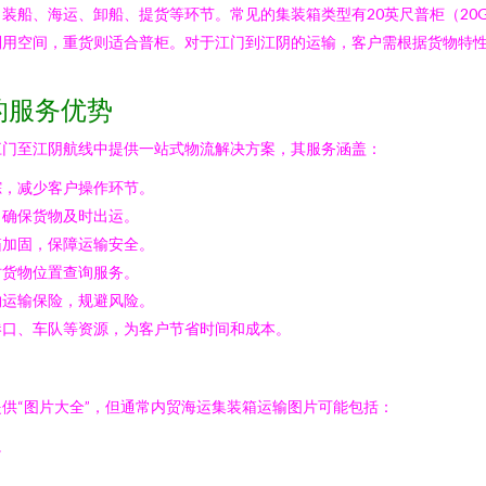
船、海运、卸船、提货等环节。常见的集装箱类型有20英尺普柜（20GP）
利用空间，重货则适合普柜。对于江门到江阴的运输，客户需根据货物特
的服务优势
江门至江阴航线中提供一站式物流解决方案，其服务涵盖：
踪，减少客户操作环节。
，确保货物及时出运。
箱加固，保障运输安全。
时货物位置查询服务。
物运输保险，规避风险。
港口、车队等资源，为客户节省时间和成本。
供“图片大全”，但通常内贸海运集装箱运输图片可能包括：
。