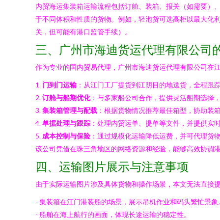
内贸海运集装箱运输流程包括订舱、装箱、报关（如需要）、装
于不同体积和性质的货物。例如，轻泡货可选高柜以最大化
关，但可能有港口监管手续）。
三、广州市海迪货运代理有限公司
作为专业的国内贸易代理，广州市海迪货运代理有限公司在
1.
门到门运输
：从江门工厂提货到江阴目的地送货，全程跟
2.
订舱与船期优化
：与多家船公司合作，提供灵活船期选择
3.
集装箱管理与配载
：根据货物情况推荐最佳箱型，协助装
4.
单据处理与跟踪
：处理内贸运单、提单等文件，并提供实
5.
成本控制与保险
：通过规模化运输降低运费，并可代理货
该公司凭借在珠三角地区的网络资源和经验，能够高效协调
四、运输图片展示与注意事项
由于实际运输图片涉及具体货物和操作场景，本文无法直接提
- 集装箱在江门港装船的场景，展示吊机作业和码头繁忙景象
- 船舶在海上航行的画面，体现长途运输的稳定性。