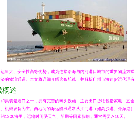
、运量大、安全性高等优势，成为连接沿海与内河港口城市的重要物流方
经济的物流通道。本文将详细介绍这条航线，并解析广州市海迪货运代理
线概述
口和集装箱港口之一，拥有完善的码头设施，主要出口货物包括家电、五
品、机械设备为主。两地间的海运航线通常从江门港（如高沙港、外海港
1200海里，运输时间受天气、船期等因素影响，通常需要7-10天。