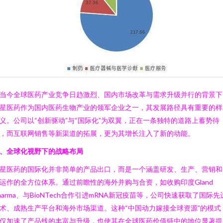
当今全球医药产业竞争日趋激烈、国内市场改革与需求升级并行的背景下
星医药作为国内医药生物产业的领军企业之一，其发展路径具有重要的样
义。公司以“创新驱动”与“国际化”为双翼，正在一条独特的道路上蓄势待
，而互联网销售等新渠道的拓展，更为其增长注入了新的动能。
、全球化视野下的战略布局
星医药的国际化并非简单的产品出口，而是一个涵盖研发、生产、营销和
运作的全方位体系。通过前瞻性的海外并购与合资，如收购印度Gland
harma、与BioNTech合作引进mRNA新冠疫苗等，公司快速获取了国际先
术、成熟生产平台和海外市场渠道。这种“中国动力嫁接全球资源”的模式
仅加速了产品线的丰富与升级，也使其在全球医药价值链中的地位显著提