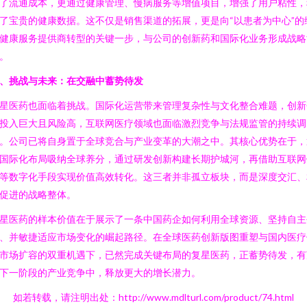
了流通成本，更通过健康管理、慢病服务等增值项目，增强了用户粘性，
了宝贵的健康数据。这不仅是销售渠道的拓展，更是向“以患者为中心”的
健康服务提供商转型的关键一步，与公司的创新药和国际化业务形成战略
。
、挑战与未来：在交融中蓄势待发
星医药也面临着挑战。国际化运营带来管理复杂性与文化整合难题，创新
投入巨大且风险高，互联网医疗领域也面临激烈竞争与法规监管的持续调
。公司已将自身置于全球竞合与产业变革的大潮之中。其核心优势在于，
国际化布局吸纳全球养分，通过研发创新构建长期护城河，再借助互联网
等数字化手段实现价值高效转化。这三者并非孤立板块，而是深度交汇、
促进的战略整体。
星医药的样本价值在于展示了一条中国药企如何利用全球资源、坚持自主
、并敏捷适应市场变化的崛起路径。在全球医药创新版图重塑与国内医疗
市场扩容的双重机遇下，已然完成关键布局的复星医药，正蓄势待发，有
下一阶段的产业竞争中，释放更大的增长潜力。
如若转载，请注明出处：http://www.mdlturl.com/product/74.html