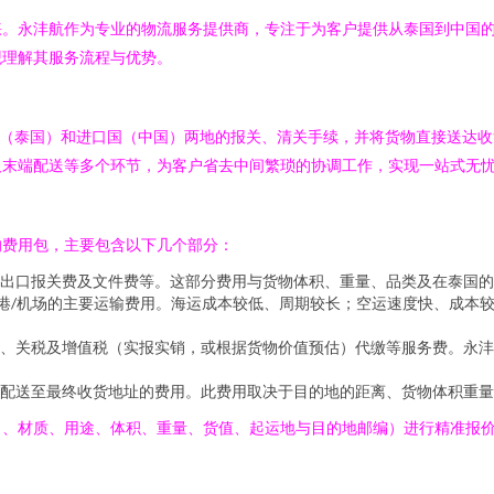
睐。永沣航作为专业的物流服务提供商，专注于为客户提供从泰国到中国
观理解其服务流程与优势。
国（泰国）和进口国（中国）两地的报关、清关手续，并将货物直接送达
及末端配送等多个环节，为客户省去中间繁琐的协调工作，实现一站式无
的费用包，主要包含以下几个部分：
出口报关费及文件费等。这部分费用与货物体积、重量、品类及在泰国的
的港/机场的主要运输费用。海运成本较低、周期较长；空运速度快、成本
、关税及增值税（实报实销，或根据货物价值预估）代缴等服务费。永沣
配送至最终收货地址的费用。此费用取决于目的地的距离、货物体积重量
名、材质、用途、体积、重量、货值、起运地与目的地邮编）进行精准报