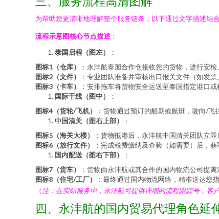
三、服务流程高清图解
为帮助您更清晰地理解整个服务链条，以下通过文字描述结
流程示意图核心节点描述
：
泰国启程（图左）
：
图标1（仓库）
：永沣航泰国合作仓接收您的货物，进行安检
图标2（文件）
：专业团队准备并审核出口报关文件（如发票
图标3（卡车）
：安排拖车将货物安全运送至泰国指定港口或
国际干线（图中）
：
图标4（货轮/飞机）
：货物通过预订的船期或航班，驶向/飞
中国清关（图右上部）
：
图标5（海关大楼）
：货物抵港后，永沣航中国清关团队立即
图标6（放行文件）
：完成税费缴纳及查验（如需要）后，获
国内配送（图右下部）
：
图标7（货车）
：货物由永沣航或其合作的国内物流公司提离
图标8（住宅/工厂）
：最终通过国内物流网络，精准送达您
（
注：在实际服务中，永沣航可提供详细的流程跟踪号，客
四、永沣航的国内贸易代理角色延