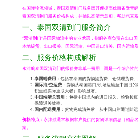
在国际物流领域，泰国双清到门服务因其便捷高效而备受青
泰国双清到门服务价格构成，并辅以高清示意图，帮助您直
一、泰国双清到门服务简介
“双清到门”是国际物流中的专业术语，指服务商负责在出口
本地提货、出口报关、国际运输、中国进口清关、国内运输
二、服务价格构成解析
永沣航泰国双清到门的报价并非单一费用，而是一个综合性
泰国端费用
：包括在泰国的货物提货费、仓储理货费、
国际海/空运费
：货物从泰国港口/机场运输至中国目
积重或实际重取大者）影响显著。
中国端清关费用
：包括中国境内的进口报关、检验检疫
保障通关效率。
国内配送费用
：货物完成清关后，从中国口岸通过陆运
价格特点
：永沣航通常根据客户提供的货物详细信息（如品
案。