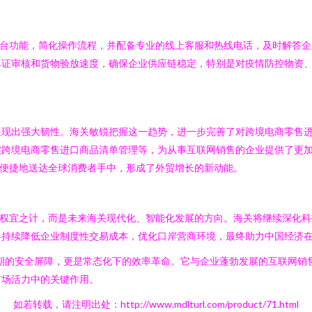
平台功能，简化操作流程，并配备专业的线上客服和热线电话，及时解答
单证审核和货物验放速度，确保企业供应链稳定，特别是对疫情防控物资
展现出强大韧性。海关敏锐把握这一趋势，进一步完善了对跨境电商零售
实跨境电商零售进口商品清单管理等，为从事互联网销售的企业提供了更
更便捷地送达全球消费者手中，形成了外贸增长的新动能。
非权宜之计，而是未来海关现代化、智能化发展的方向。海关将继续深化
将持续降低企业制度性交易成本，优化口岸营商环境，最终助力中国经济
殊时期的安全屏障，更是常态化下的效率革命。它与企业蓬勃发展的互联网
市场活力中的关键作用。
如若转载，请注明出处：http://www.mdlturl.com/product/71.html