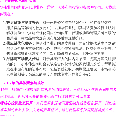
、业务模式与核心实践
华伟业的国内贸易代理业务，通常与其核心的投资业务紧密协同。其模式
体现在：
投后赋能与渠道整合
：对于已投资的消费品牌企业（如在食品饮料、
用消费品等领域的被投公司），加华伟业利用其网络资源和行业认知
积极协助企业搭建或优化国内分销体系，代理或协助管理关键市场的
售渠道，帮助品牌快速实现市场渗透和规模扩张。
供应链优化服务
：凭借对产业链的深度理解，为企业提供从生产到销
的供应链解决方案代理服务，包括仓储物流规划、区域分销商管理、
售终端精细化运营支持等，旨在降低流通成本，提升响应速度。
品牌与市场接入代理
：对于具有潜力的国内外品牌（尤其是其关注赛
内的），加华伟业有时会以战略合作伙伴或独家代理的身份，帮助其
成在中国市场的初步布局，包括资质获取、初期渠道建设、市场测试
营销策划等，为后续的深度合作或资本运作奠定基础。
、2017年的具体聚焦与成效
017年，加华伟业继续深耕其熟悉的消费赛道。虽然具体的代理合同细节
商业机密，但从其公开的投资动态与行业影响力可以看出：
绕核心投资生态展开
：其代理服务活动高度围绕其投资组合展开，例如在
点布局的食品餐饮、文化消费等领域，通过代理服务深度赋能被投企业，