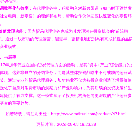
市场地位。
调数字化与效率
：在代理业务中，积极融入对新兴渠道（如当时正蓬勃发
社交电商、新零售）的理解和布局，帮助合作伙伴适应快速变化的零售环
。
价值发现功能
：国内贸易代理业务也成为其发现潜在投资机会的“前沿哨
”。通过一线市场的代理运营，能更早、更精准地识别具有高成长性的品
商业模式。
、与展望
017年加华伟业在国内贸易代理方面的活动，是其“资本+产业”综合能力的
体现。这并非孤立的分销业务，而是其整体投资战略中不可或缺的运营赋
节。通过专业的贸易代理服务，加华伟业不仅为被投企业创造了增量价值
强化了自身对消费市场的洞察力和产业影响力，为其后续的投资决策和生
建提供了有力支撑。这一模式预示了投资机构角色向更深度的产业运营参
演变的重要趋势。
如若转载，请注明出处：http://www.mdlturl.com/product/67.html
更新时间：2026-08-08 18:23:28